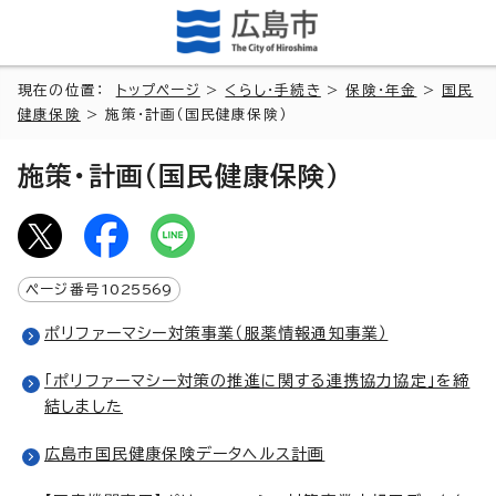
現在の位置：
トップページ
>
くらし・手続き
>
保険・年金
>
国民
健康保険
> 施策・計画（国民健康保険）
施策・計画（国民健康保険）
ページ番号
1025569
ポリファーマシー対策事業（服薬情報通知事業）
「ポリファーマシー対策の推進に関する連携協力協定」を締
結しました
広島市国民健康保険データヘルス計画