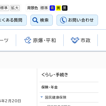
標準
拡大
背景色
よくある質問
検索
お問い合わせ
ーツ
原爆・平和
市政
くらし・手続き
保険・年金
国民健康保険
5
年2月
20
日