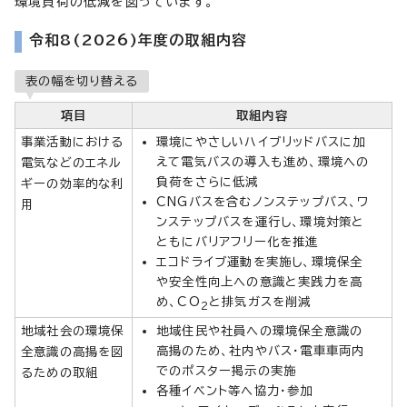
環境負荷の低減を図っています。
令和8(2026)年度の取組内容
表の幅を切り替える
項目
取組内容
事業活動における
環境にやさしいハイブリッドバスに加
えて電気バスの導入も進め、環境への
電気などのエネル
負荷をさらに低減
ギーの効率的な利
CNGバスを含むノンステップバス、ワ
用
ンステップバスを運行し、環境対策と
ともにバリアフリー化を推進
エコドライブ運動を実施し、環境保全
や安全性向上への意識と実践力を高
め、CO
と排気ガスを削減
2
地域社会の環境保
地域住民や社員への環境保全意識の
高揚のため、社内やバス・電車車両内
全意識の高揚を図
でのポスター掲示の実施
るための取組
各種イベント等へ協力・参加