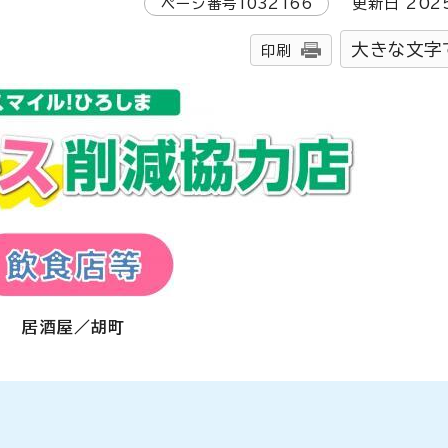
ページ番号
1032166
更新日
202
大きな文字
印刷
居酒屋／胡町