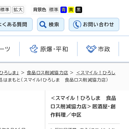
標準
拡大
背景色
よくある質問
検索
お問い合わせ
ーツ
原爆・平和
市政
ひろしま」
>
食品ロス削減協力店
>
＜スマイル！ひろし
処はまもと（スマイル!ひろしま 食品ロス削減協力店）
＜スマイル！ひろしま 食品
ロス削減協力店＞居酒屋・創
作料理／中区