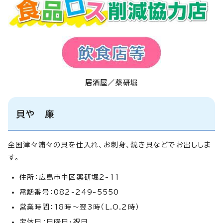
居酒屋／薬研堀
貝や 廉
全国津々浦々の貝を仕入れ、お刺身、焼き貝などでお出ししま
す。
住所：広島市中区薬研堀2-11
電話番号：082-249-5550
営業時間：18時～翌3時（L.O.2時）
定休日：日曜日・祝日