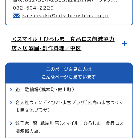
電話：082-504-2505（環境政策係） ファクス：
082-504-2229
ka-seisaku@city.hiroshima.lg.jp
＜スマイル！ひろしま 食品ロス削減協力
店＞居酒屋・創作料理／中区
このページを見た人は
こんなページも見ています
路上駐輪場（橋本町・銀山町）
合人社ウェンディひと・まちプラザ（広島市まちづくり
市民交流プラザ）
餃子家 龍 紙屋町店（スマイル！ひろしま 食品ロス
削減協力店）