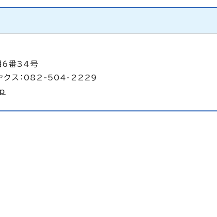
目6番34号
クス：082-504-2229
jp