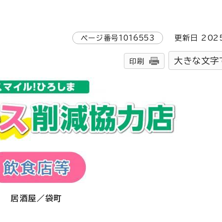
ページ番号
1016553
更新日
202
大きな文字
印刷
居酒屋／袋町