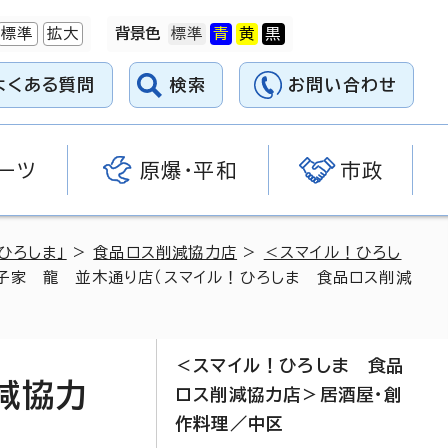
標準
拡大
背景色
よくある質問
検索
お問い合わせ
ーツ
原爆・平和
市政
ひろしま」
>
食品ロス削減協力店
>
＜スマイル！ひろし
子家 龍 並木通り店（スマイル！ひろしま 食品ロス削減
＜スマイル！ひろしま 食品
減協力
ロス削減協力店＞居酒屋・創
作料理／中区