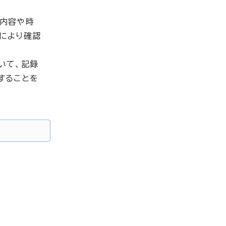
の内容や時
により確認
いて、記録
することを