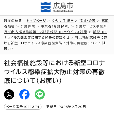
現在の位置：
トップページ
>
くらし・手続き
>
福祉・介護
>
高齢
者福祉
>
介護保険
>
事業者（介護保険）
>
介護サービス事業所
及び老人福祉施設等における新型コロナウイルス対策
>
新型コロ
ナウイルス感染症に関する過去のお知らせ
> 社会福祉施設等にお
ける新型コロナウイルス感染症拡大防止対策の再徹底について（お
願い）
社会福祉施設等における新型コロナ
ウイルス感染症拡大防止対策の再徹
底について（お願い）
ページ番号
1011374
更新日
2025
年2月
20
日