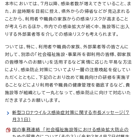
本市においては、7月以降、感染者数が増えてきていること、ま
た、お盆時期を目前に控え、県外からの帰省などが見込まれる
ことから、利用者や職員の家族からの感染リスクが高まること
が考えられるほか、市内での感染拡大が続く中、施設等に出入
りする外部業者等を介しての感染リスクも考えられます。
ついては、特に、利用者や職員の家族、外部業者等の皆さんに
対して、別添の「社会福祉施設・事業所を御利用の皆様、御家族
の皆様等へのお願い」を活用するなど実情に応じた平易な方法
により、感染防止対策についてより一層の注意喚起を促してい
ただくとともに、下記のとおり改めて職員向けの研修を実施す
ることなどにより利用者や職員の健康管理を徹底するなど、貴
施設等が組織として一丸となって、感染防止に向けて対応いた
だきますようお願いします。
新型コロナウイルス感染症対策に関する市長メッセージ（7
月31日）
国の事務連絡 「社会福祉施設等における感染拡大防止の
ための留意点について（その2）」（令和2年4月7日付厚生