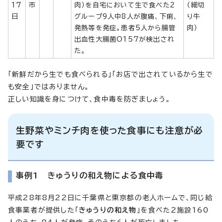
17
市
肉）を自宅において生で食べた2
（細切
日
グループ9人中8人が腹痛、下痢、
り牛
発熱等を発症。患者5人から腸管
肉）
出血性大腸菌O157が検出され
た。
「新鮮だから生でも食べられる」「お店で出されているから生で
も安全」ではありません。
正しい知識を身につけて、食中毒を防ぎましょう。
生野菜やミンチ肉を使った食事にも注意が必
要です
事例1 きゅうりの和え物による食中毒
平成28年8月22日に千葉県と東京都の老人ホームで、同じ給
食事業者が提供した「
きゅうりの和え物
」を食べた2施設160