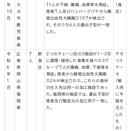
年
大
11人が下痢、腹痛、血便等を発症。
（推
10
分
患者7人及びハンバーグパテから腸
定）
月
市
管出血性大腸菌O157が検出さ
鹿
れ、そのうち6人の遺伝子型が一致
児
した。
島
県
令
広
7
飲
2つのチェーン店の3施設が1～3月
サガ
和
島
人
食
に調理・提供した食事を食べた3グ
リス
6
県
店
ループ7人が腹痛、血便、下痢等を
テー
年
岡
発症。患者から腸管出血性大腸菌
キ
1
山
O26が検出された。これらの食材
（輸
月
県
の仕入先は同一の加工施設であっ
入肉
福
た。福岡県の施設では、遺伝子型が
に牛
岡
患者及び製造元の加工肉で一致し
脂を
県
た。
注入
した
も
の）