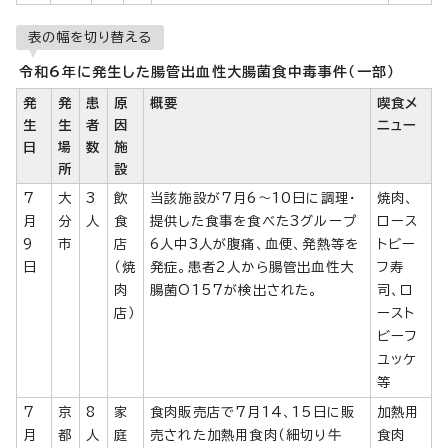
表の幅を切り替える
令和6年に発生した腸管出血性大腸菌食中毒事件（一部）
発
発
患
原
概要
喫食メ
生
生
者
因
ニュー
日
場
数
施
所
設
7
大
3
飲
当該施設が7月6～10日に調理・
焼肉、
月
分
人
食
提供した食事を食べた3グループ
ロース
9
市
店
6人中3人が腹痛、血便、発熱等を
トビー
日
（焼
発症。患者2人から腸管出血性大
フ寿
肉
腸菌O157が検出された。
司、ロ
店）
ースト
ビーフ
ユッケ
等
7
京
8
家
食肉販売店で7月14、15日に販
加熱用
月
都
人
庭
売された加熱用食肉（細切り牛
食肉