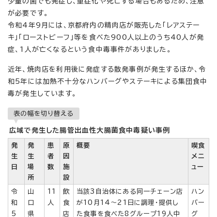
少量の菌でも発症し、重症化や死亡する場合もあるため、注意
が必要です。
令和4年9月には、京都府内の精肉店が販売した「レアステー
キ」「ローストビーフ」等を食べた900人以上のうち40人が発
症、1人が亡くなるという食中毒事件がありました。
近年、焼肉店を利用後に発症する散発事例が発生するほか、令
和5年には加熱不十分なハンバーグやステーキによる集団食中
毒が発生しています。
表の幅を切り替える
広域で発生した腸管出血性大腸菌食中毒疑い事例
発
発
患
原
概要
喫食
生
生
者
因
メニ
日
場
数
施
ュー
所
設
令
山
11
飲
当該3自治体にある同一チェーン店
ハン
和
口
人
食
が10月14～21日に調理・提供し
バー
5
県
店
た食事を食べた8グループ19人中
グ