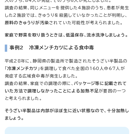
人のうち、84人が発症、そのうち6人が死亡しました。
調査の結果、同じメニューを提供した4施設のうち、患者が発生
した2施設では、きゅうりを殺菌していなかったことが判明し、
原料のきゅうりが汚染
されていた可能性が考えられました。
家庭で野菜を取り扱うときは、低温保存、流水洗浄しましょう。
事例2 冷凍メンチカツによる食中毒
平成28年に、静岡県の製造所で製造されたそうざい半製品の
「
冷凍メンチカツ
」を調理して食べた全国の160人中67人が
発症する広域食中毒が発生しました。
調査の結果、家庭での調理の際に、
パッケージ等に記載されて
いた方法で調理しなかったことによる加熱不足
が要因の一つ
と考えられました。
そうざい半製品は内部がほぼ生に近い状態なので、十分加熱し
ましょう。