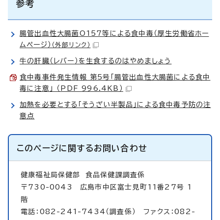
参考
腸管出血性大腸菌O157等による食中毒（厚生労働省ホー
ムページ）
（外部リンク）
牛の肝臓（レバー）を生食するのはやめましょう
食中毒事件発生情報 第5号「腸管出血性大腸菌による食中
毒に注意」 （PDF 996.4KB）
加熱を必要とする「そうざい半製品」による食中毒予防の注
意点
このページに関する
お問い合わせ
健康福祉局保健部
食品保健課調査係
〒730-0043 広島市中区富士見町11番27号 1
階
電話：082-241-7434（調査係） ファクス：082-