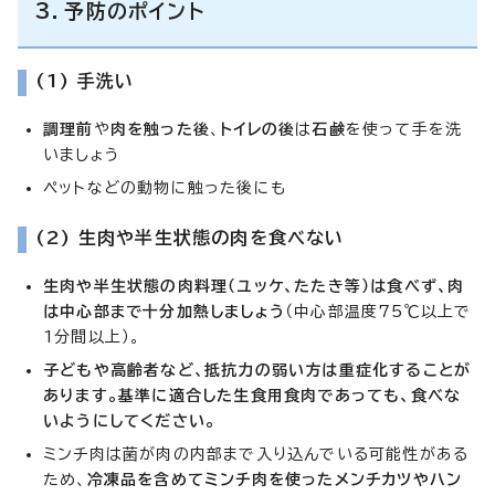
3．予防のポイント
(1) 手洗い
調理前
や
肉を触った後
、
トイレの後
は
石鹸
を使って手を洗
いましょう
ペットなどの動物に触った後にも
(2) 生肉や半生状態の肉を食べない
生肉や半生状態の肉料理（ユッケ、たたき等）は食べず、肉
は中心部まで十分加熱しましょう
（中心部温度75℃以上で
1分間以上）。
子どもや高齢者など、抵抗力の弱い方は重症化することが
あります。基準に適合した生食用食肉であっても、食べな
いようにしてください。
ミンチ肉は菌が肉の内部まで入り込んでいる可能性がある
ため、
冷凍品を含めて
ミンチ肉を使ったメンチカツやハン