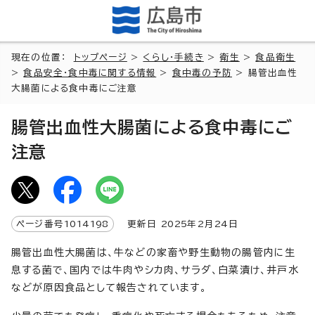
現在の位置：
トップページ
>
くらし・手続き
>
衛生
>
食品衛生
>
食品安全・食中毒に関する情報
>
食中毒の予防
> 腸管出血性
大腸菌による食中毒にご注意
腸管出血性大腸菌による食中毒にご
注意
ページ番号
1014198
更新日
2025
年2月
24
日
腸管出血性大腸菌は、牛などの家畜や野生動物の腸管内に生
息する菌で、国内では牛肉やシカ肉、サラダ、白菜漬け、井戸水
などが原因食品として報告されています。