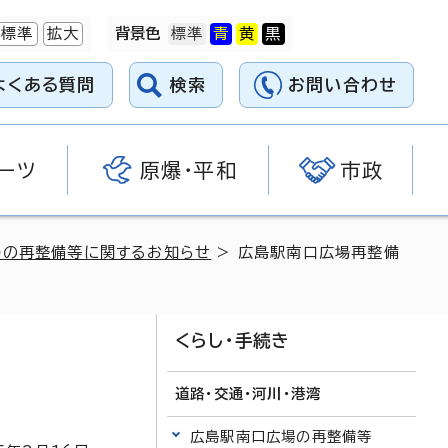
標準
拡大
背景色
よくある質問
検索
お問い合わせ
ーツ
原爆・平和
市政
場の再整備等に関するお知らせ
> 広島駅南口広場再整備
くらし・手続き
道路・交通・河川・港湾
広島駅南口広場の再整備等