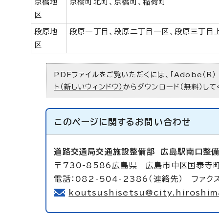
京橋地
京橋町北町、京橋町、稲荷町
区
段原地
段原一丁目、段原二丁目一区、段原三丁目
区
PDFファイルをご覧いただくには、「Adobe（R）
ト（新しいウィンドウ）
からダウンロード（無料）して
このページに関する
お問い合わせ
道路交通局交通施設整備部
広島駅南口整
〒730-8586広島県 広島市中区国泰寺
電話：082-504-2386（連絡先） ファクス
koutsushisetsu@city.hiroshima