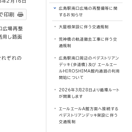
5
年2月
16
日
広島駅南口広場の再整備等に関
で印刷
するお知らせ
大屋根架設に伴う交通規制
口広場再整
活用し路面
荒神橋の軌道撤去工事に伴う交
通規制
それぞれの
広島駅南口周辺のペデストリアン
デッキ(歩道橋)及び エールエー
ルHIROSHIMA館内通路の利用
開始について
2026年3月28日より循環ルート
が開業します
エールエールA館方面へ接続する
ペデストリアンデッキ架設に伴う
交通規制