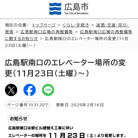
現在の位置：
トップページ
>
くらし・手続き
>
道路・交通・河川・
港湾
>
広島駅南口広場の再整備等
>
広島駅南口広場の再整備等
に関するお知らせ
> 広島駅南口のエレベーター場所の変更（11月
23日（土曜）～）
広島駅南口のエレベーター場所の変
更（11月23日（土曜）～）
ページ番号
1031207
更新日
2025
年2月
16
日