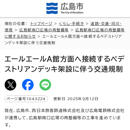
現在の位置：
トップページ
>
くらし・手続き
>
道路・交通・河川・
港湾
>
広島駅南口広場の再整備等
>
広島駅南口広場の再整備等
に関するお知らせ
> エールエールA館方面へ接続するペデストリア
ンデッキ架設に伴う交通規制
エールエールA館方面へ接続するペデ
ストリアンデッキ架設に伴う交通規制
ページ番号
1043224
更新日
2025
年9月
12
日
現在、広島市、西日本旅客鉄道株式会社及び広島電鉄株式会社
が連携して、広島駅南口広場の再整備等の工事を進めていま
す。