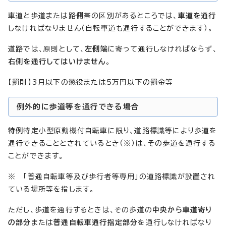
車道と歩道または路側帯の区別があるところでは、
車道を通行
しなければなりません（自転車道も通行することができます）。
道路では、原則として、
左側端
に寄って通行しなければならず、
右側を通行してはいけません
。
【罰則】3月以下の懲役または5万円以下の罰金等
例外的に歩道等を通行できる場合
特例
特定小型原動機付自転車に限り、道路標識等により歩道を
通行できることとされているとき（※）は、その歩道を通行する
ことができます。
※ 「普通自転車等及び歩行者等専用」の道路標識が設置され
ている場所等を指します。
ただし、歩道を通行するときは、その歩道の
中央から車道寄り
の部分
または
普通自転車通行指定部分
を通行しなければなり