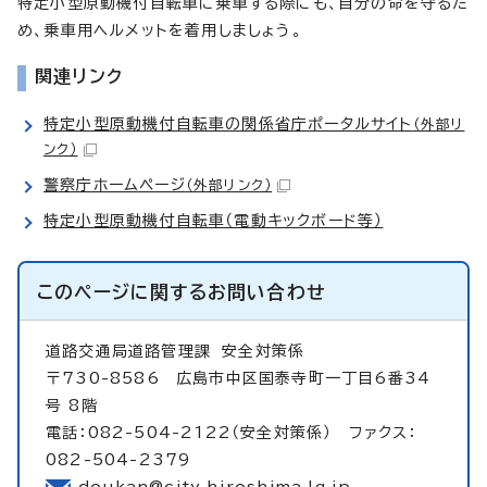
特定小型原動機付自転車に乗車する際にも、自分の命を守るた
め、乗車用ヘルメットを着用しましょう。
関連リンク
特定小型原動機付自転車の関係省庁ポータルサイト
（外部リ
ンク）
警察庁ホームページ
（外部リンク）
特定小型原動機付自転車（電動キックボード等）
このページに関する
お問い合わせ
道路交通局道路管理課
安全対策係
〒730-8586 広島市中区国泰寺町一丁目6番34
号 8階
電話：082-504-2122（安全対策係） ファクス：
082-504-2379
doukan@city.hiroshima.lg.jp