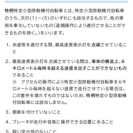
特例
特定小型原動機付自転車とは、特定小型原動機付自転車
のうち、次の(1)～(5)のいずれにも該当するもので、他の車
両を牽引していないもの（遠隔操作により通行させることがで
きるものを除く。）をいいます。
歩道等を通行する間、最高速度表示灯を
点滅
させているこ
と
最高速度表示灯を点滅させている間は、
車体の構造上、6
キロメートル毎時を超える速度を出すことができないもの
であること
※ アクセルの操作により特定小型原動機付自転車を6キ
ロメートル毎時を超えない速度で走行させている場合は、
この要件を満たすものではないため、
特例
特定小型原動機
付自転車には該当しません。
側車を付けていないこと
ブレーキが走行中容易に操作できる位置にあること
鋭い突出部のないこと