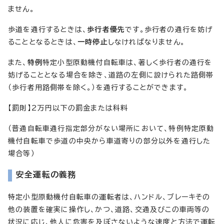
ません。
歩道を通行するときは、
歩行者優先
です。歩行者の通行を妨げ
ることとなるときは、
一時停止
しなければなりません。
また、
特例
特定小型原動機付自転車は、著しく歩行者の通行を
妨げることとなる場合を除き、道路の左側に設けられた路側帯
（歩行者用路側帯を除く。）を通行することができます。
【罰則】2万円以下の罰金または科料
（普通自転車通行指定部分がない場所において、特例特定原動
機付自転車で歩道の中央から車道寄りの部分以外を通行した
場合等）
安全運転の義務
特定小型原動機付自転車の運転者は、ハンドル、ブレーキその
他の装置を確実に操作し、かつ、道路、交通及びこの車両等の
状況に応じ、他人に危害を及ぼさないような速度と方法で運転