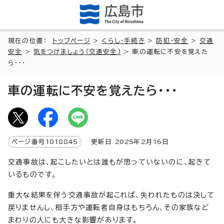
現在の位置：
トップページ
>
くらし・手続き
>
防犯・安全
>
交通
安全
>
気をつけましょう（交通安全）
> 車の運転に不安を覚えた
ら・・・
車の運転に不安を覚えたら・・・
ページ番号
1018845
更新日
2025
年2月
16
日
交通事故は、起こしたいとは誰もが思っていないのに、起きて
いるものです。
重大な結果を伴う交通事故が起これば、失われたものは決して
戻りませんし、相手方や運転者自身はもちろん、その家族など
まわりの人にも大きな影響があります。