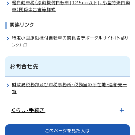
軽自動車税（原動機付自転車[125cc以下]、小型特殊自動
車）関係申告書等様式
関連リンク
特定小型原動機付自転車の関係省庁ポータルサイト
（外部リ
ンク）
お問合せ先
財政局税務部及び市税事務所・税務室の所在地・連絡先一
覧
くらし・手続き
このページを見た人は