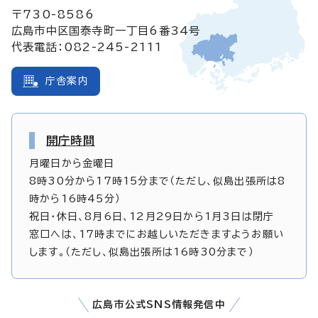
〒730-8586
広島市中区国泰寺町一丁目6番34号
代表電話：082-245-2111
庁舎案内
開庁時間
月曜日から金曜日
8時30分から17時15分まで（ただし、似島出張所は8
時から16時45分）
祝日・休日、8月6日、12月29日から1月3日は閉庁
窓口へは、17時までにお越しいただきますようお願い
します。（ただし、似島出張所は16時30分まで）
広島市公式SNS情報発信中