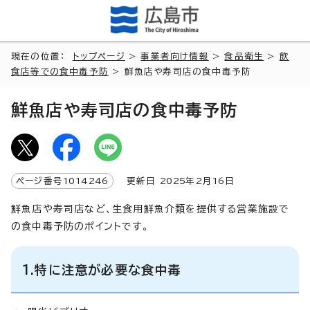
現在の位置：
トップページ
>
事業者向け情報
>
食品衛生
>
飲
食店等での食中毒予防
> 鮮魚店や寿司店の食中毒予防
鮮魚店や寿司店の食中毒予防
ページ番号
1014246
更新日
2025
年2月
16
日
鮮魚店や寿司店など、生食用鮮魚介類を提供する営業施設で
の食中毒予防のポイントです。
1.特に注意が必要な食中毒