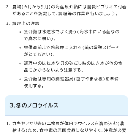
夏場(6月から9月)の海産魚介類には腸炎ビブリオの付着
があることを認識して、調理等の作業を行いましょう。
調理上の注意
魚介類は水道水でよく洗う(海水中にいる菌なの
で真水に弱い)。
提供直前まで冷蔵庫に入れる(菌の増殖スピード
がとても速い)。
調理中のはね水や貝の砂だし時のはき水が他の食
品にかからないよう注意する。
魚介類は専用の調理器具(包丁やまな板)を準備・
使用する。
3.冬のノロウイルス
カキやアサリ等の二枚貝が体内でウイルスを溜め込む(濃
縮する)ため、食中毒の原因食品になりやすく、注意が必要