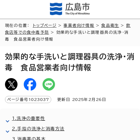
現在の位置：
トップページ
>
事業者向け情報
>
食品衛生
>
飲
食店等での食中毒予防
> 効果的な手洗いと調理器具の洗浄・消
毒 食品営業者向け情報
効果的な手洗いと調理器具の洗浄・消
毒 食品営業者向け情報
ページ番号
1023037
更新日
2025
年2月
26
日
1.洗浄の重要性
2.手指の洗浄と消毒方法
3.消毒薬の基本