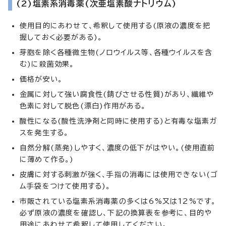
(2)塩素系消毒薬(次亜塩素酸ナトリウム)
使用目的にあわせて、希釈して使用する(原液の濃度を把
握しておく必要がある)。
芽胞を除く各種微生物(ノロウイルス等、各種ウイルスを含
む)に殺菌効果。
価格が安い。
金属に対して強い腐食性(錆びさせる性質)があり、繊維や
色素に対して脱色(漂白)作用がある。
酸性になる(酸性洗浄剤と同時に使用する)と有毒な塩素ガ
スを発生する。
自然分解(蒸発)しやすく、濃度の低下がはやい。(使用直前
に薄めて作る。)
皮膚に対する刺激が強く、手指の消毒には使用できない(ゴ
ム手袋をつけて使用する)。
市販されている塩素系消毒薬の多くは6%又は12%です。
必ず原液の濃度を確認し、下記の換算表を参考に、目的や
用途にあわせて希釈して使用してください。