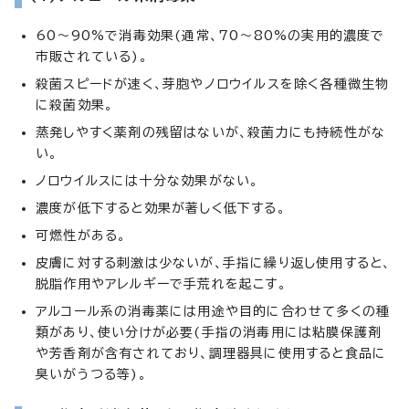
60～90%で消毒効果(通常、70～80%の実用的濃度で
市販されている)。
殺菌スピードが速く、芽胞やノロウイルスを除く各種微生物
に殺菌効果。
蒸発しやすく薬剤の残留はないが、殺菌力にも持続性がな
い。
ノロウイルスには十分な効果がない。
濃度が低下すると効果が著しく低下する。
可燃性がある。
皮膚に対する刺激は少ないが、手指に繰り返し使用すると、
脱脂作用やアレルギーで手荒れを起こす。
アルコール系の消毒薬には用途や目的に合わせて多くの種
類があり、使い分けが必要(手指の消毒用には粘膜保護剤
や芳香剤が含有されており、調理器具に使用すると食品に
臭いがうつる等)。