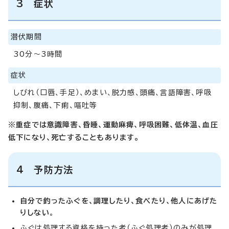
3 症状
潜伏期間
30分～3時間
症状
しびれ（口唇、手足）、めまい、脱力感、頭痛、言語障害、呼吸
抑制、腹痛、下痢、嘔吐等
※重症では意識障害、昏睡、運動麻痺、呼吸困難、低体温、血圧
低下になり、死亡することもあります。
4 予防方法
自分で釣ったふぐを、調理したり、食べたり、他人にあげた
りしない
。
ふぐは処理する資格を持った者（ふぐ処理者）のみが処理