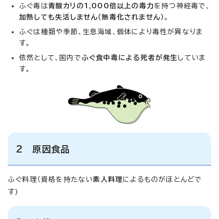
ふぐ毒は
青酸カリの1,000倍以上の毒力
を持つ神経毒で、
加熱しても失活しません（無毒化されません）
。
ふぐは種類や季節、生息海域、個体により毒性が異なりま
す。
依然として、国内で
ふぐ食中毒による死者が発生
していま
す。
2 原因食品
ふぐ料理（資格を持たない
素人料理
によるものがほとんどで
す)