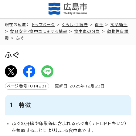
現在の位置：
トップページ
>
くらし・手続き
>
衛生
>
食品衛生
>
食品安全・食中毒に関する情報
>
食中毒の分類
>
動物性自然
毒
> ふぐ
ふぐ
ページ番号
1014231
更新日
2025
年
12
月
23
日
1 特徴
ふぐの肝臓や卵巣等に含まれるふぐ毒（テトロドトキシン）
を摂取することにより起こる食中毒です。