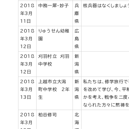
2018
中務一犀・妙子
兵
核兵器はなくしましょ
年3月
庫
11日
県
2018
りゅうせん幼稚
広
年3月
園
島
12日
県
2018
刈羽村立 刈羽
新
年3月
中学校
潟
12日
県
2018
上越市立大潟
新
私たちは、修学旅行で
年3月
町中学校 2年
潟
を改めて学び、今、平
13日
生
県
かを考え、戦争を二度
なられた方々に黙祷を
2018
柏谷修司
北
年3月
海