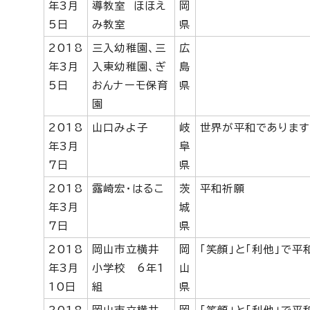
年3月
導教室 ほほえ
岡
5日
み教室
県
2018
三入幼稚園、三
広
年3月
入東幼稚園、ぎ
島
5日
おんナーモ保育
県
園
2018
山口みよ子
岐
世界が平和であります
年3月
阜
7日
県
2018
露崎宏・はるこ
茨
平和祈願
年3月
城
7日
県
2018
岡山市立横井
岡
「笑顔」と「利他」で平
年3月
小学校 6年1
山
10日
組
県