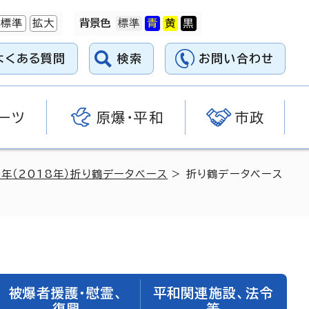
標準
拡大
背景色
よくある質問
検索
お問い合わせ
ーツ
原爆・平和
市政
0年（2018年）折り鶴データベース
> 折り鶴データベース
被爆者援護・慰霊、
平和関連施設、法令
復興
等