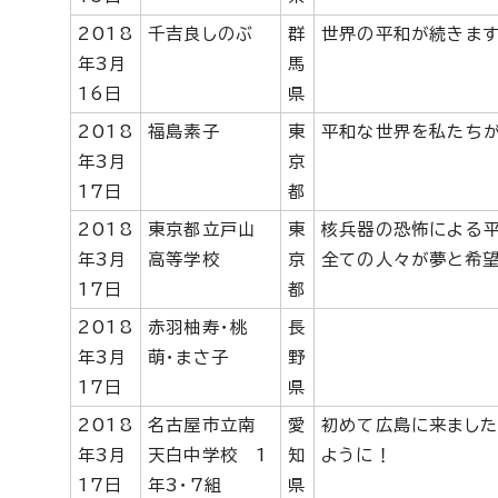
2018
千吉良しのぶ
群
世界の平和が続きます
年3月
馬
16日
県
2018
福島素子
東
平和な世界を私たち
年3月
京
17日
都
2018
東京都立戸山
東
核兵器の恐怖による平
年3月
高等学校
京
全ての人々が夢と希望
17日
都
2018
赤羽柚寿・桃
長
年3月
萌・まさ子
野
17日
県
2018
名古屋市立南
愛
初めて広島に来ました
年3月
天白中学校 1
知
ように！
17日
年3・7組
県