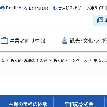
English
音声読み上げ
文字サイズ
Language
事業者向け情報
観光・文化・スポ
醸成
>
折り鶴・原爆の子の像
>
折り鶴データベース
>
平成3
被爆の実相の継承
平和記念式典