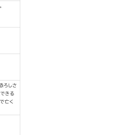
。
恐ろしさ
ができる
で亡く