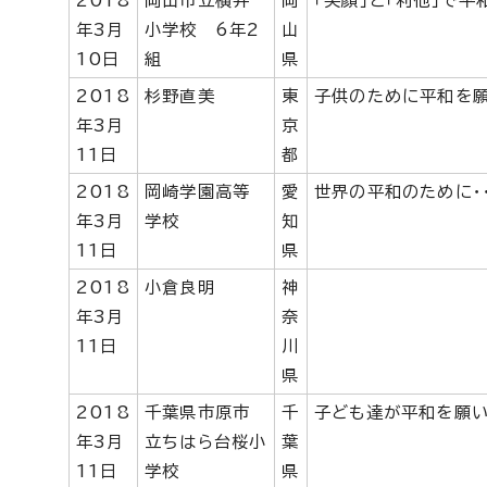
2018
岡山市立横井
岡
「笑顔」と「利他」で平
年3月
小学校 6年2
山
10日
組
県
2018
杉野直美
東
子供のために平和を
年3月
京
11日
都
2018
岡崎学園高等
愛
世界の平和のために・・
年3月
学校
知
11日
県
2018
小倉良明
神
年3月
奈
11日
川
県
2018
千葉県市原市
千
子ども達が平和を願い
年3月
立ちはら台桜小
葉
11日
学校
県