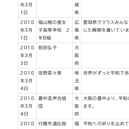
年3月
城
1日
県
2018
福山暁の星女
広
聖母祭でクラスみんな
年3月
子高等学校 2
島
じた瞬間を書いていま
1日
年B組
県
2018
前田弘子
大
年3月
阪
3日
府
2018
田野菜々美
埼
世界がずっと平和であ
年3月
玉
4日
県
2018
豊中混声合唱
大
大阪の豊中より、平和
年3月
団
阪
ます。
4日
府
2018
行橋市適応指
福
平和への祈りを込めて