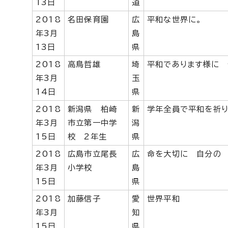
13日
道
2018
名田保育園
広
平和な世界に。
年3月
島
13日
県
2018
高鳥哲雄
埼
平和であります様に
年3月
玉
14日
県
2018
新潟県 柏崎
新
学年全員で平和を祈り
年3月
市立第一中学
潟
15日
校 2年生
県
2018
広島市立尾長
広
命を大切に 自分の 
年3月
小学校
島
15日
県
2018
加藤信子
愛
世界平和
年3月
知
15日
県