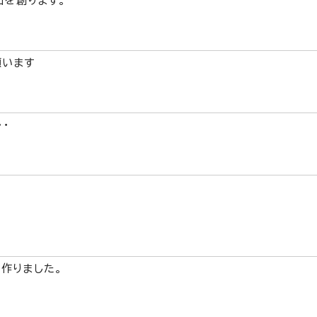
和を創ります。
願います
・
作りました。