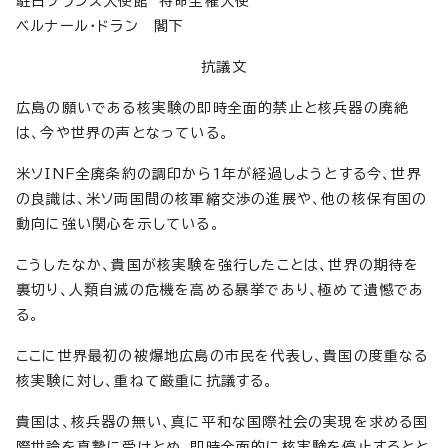
駐日フランス大使館 特命全権大使
ベルナール・ドラン 閣下
抗議文
広島の願いである核実験の即時全面的禁止と核兵器の廃絶
は、今や世界の声となっている。
米ソINF全廃条約の調印から1年が経過しようとする今、世界
の良識は、米ソ両国間の核軍縮交渉の進展や、他の核保有国の
動向に強い関心を示している。
こうしたなか、貴国が核実験を強行したことは、世界の期待を
裏切り、人類自滅の危機を高める暴挙であり、極めて遺憾であ
る。
ここに世界最初の被爆地広島の市民を代表し、貴国の度重なる
核実験に対し、重ねて厳重に抗議する。
貴国は、核兵器の無い、真に平和な国際社会の実現を求める国
際世論を真摯に受けとめ、即時全面的に核実験を停止するとと