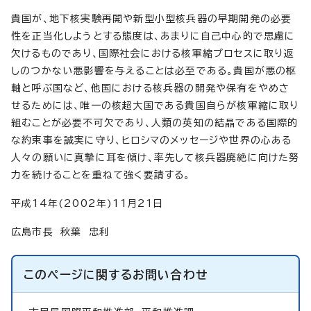
貴国が、地下核実験再開や新型小型核兵器の早期開発の必要
性を正当化しようとする態度は、あまりに自己中心的で思慮に
欠けるものであり、国際社会における核軍縮プロセスに取り返
しのつかない悪影響を与えることは必至である。貴国が悪の枢
軸と呼ぶ国など、他国における核兵器の開発や保有をやめさ
せるためには、唯一の核超大国である貴国自らが核軍縮に取り
組むことが必要不可欠であり、人類の英知の結晶である国際的
な約束事を誠実に守り、ヒロシマのメッセージや世界の心ある
人々の願いに真摯に耳を傾け、率先して核兵器廃絶に向けた努
力を続けることを重ねて強く要請する。
平成14年(2002年)11月21日
広島市長 秋葉 忠利
このページに関する
お問い合わせ