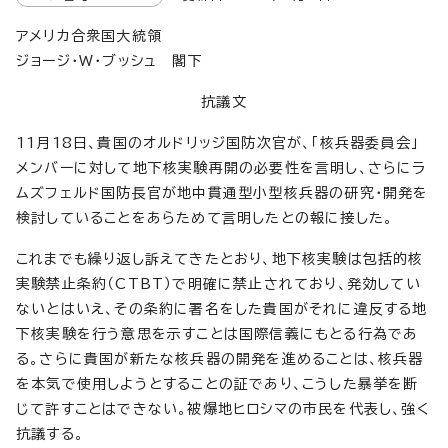
アメリカ合衆国大統領
ジョージ・W・ブッシュ 閣下
抗議文
11月18日、貴国のオルドリッジ国防次官が、「核兵器委員会」
メンバーに対して地下核実験再開の必要性を言明し、さらにラ
ムズフェルド国防長官が地中貫通型小型核兵器の研究・開発を
検討していることをあらためて言明したとの報に接した。
これまでも繰り返し訴えてきたとおり、地下核実験は包括的核
実験禁止条約（CTBT）で明確に禁止されており、発効してい
ないとはいえ、その条約に署名をした貴国がそれに違反する地
下核実験を行う意思を示すことは国際信義にもとる行為であ
る。さらに貴国が新たな核兵器の開発を進めることは、核兵器
を本気で使用しようとすることの証であり、こうした暴挙を断
じて許すことはできない。被爆地ヒロシマの市民を代表し、強く
抗議する。