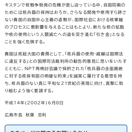
キスタンで核戦争勃発の危機が差し迫っている中、自国防衛の
ためには核兵器の保持はおろか、さらなる開発や使用すら辞さ
ない貴国の自国中心主義の姿勢が、国際社会における核軍縮
のプロセスに悪影響を与えることはもとより、新たな核の拡散
や核の使用という人類滅亡への道を突き進む「引き金」となる
ことを強く危惧する。
貴国は核超大国の責務として、「核兵器の使用・威嚇は国際法
に違反する」との国際司法裁判所の勧告的意見に思いをいたす
とともに、NPT再検討会議で採択された「核兵器の全面廃絶
に対する核保有国の明確な約束」を誠実に履行する意思を持
ち、核兵器のない真に平和な21世紀の実現に向け、真摯に取
り組むよう強く要請する。
平成14年(2002年)6月8日
広島市長 秋葉 忠利