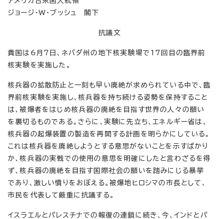
アメリカ合衆国大統領
ジョージ・W・ブッシュ 閣下
抗議文
貴国は6月7日、ネバダ州の地下核実験場で17回目の臨界前
核実験を実施した。
核兵器の拡散防止と一刻も早い廃絶が求められている中で、臨
界前核実験を実施し、核兵器を持ち続ける姿勢を保持すること
は、被爆者をはじめ核兵器の廃絶を目指す世界の人々の願い
を裏切るものである。さらに、実験に先立ち、エネルギー省は、
核兵器の起爆装置の製造を再開する計画を明らかにしている。
これは核兵器を廃絶しようとする意思がないことを示すばかり
か、核兵器の実戦での使用の意思を明確にしたと言わざるを得
ず、核兵器の廃絶を目指す国際社会の願いを踏みにじる暴挙
であり、激しい憤りをおぼえる。被爆地ヒロシマの市長として、
市民を代表して厳重に抗議する。
イスラエルとパレスチナでの報復の連鎖に続き、今、インドとパ