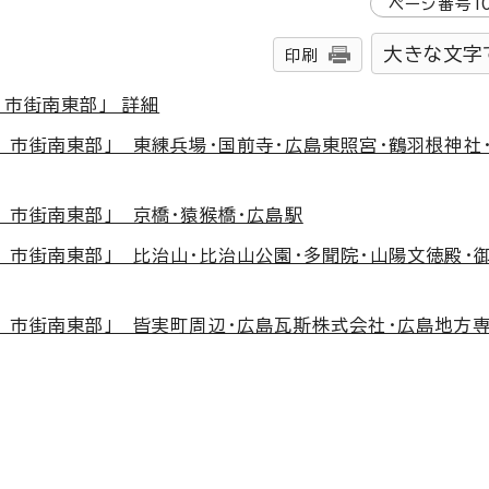
ページ番号
1
大きな文字
印刷
 市街南東部」 詳細
 市街南東部」 東練兵場・国前寺・広島東照宮・鶴羽根神社
 市街南東部」 京橋・猿猴橋・広島駅
 市街南東部」 比治山・比治山公園・多聞院・山陽文徳殿・
 市街南東部」 皆実町周辺・広島瓦斯株式会社・広島地方