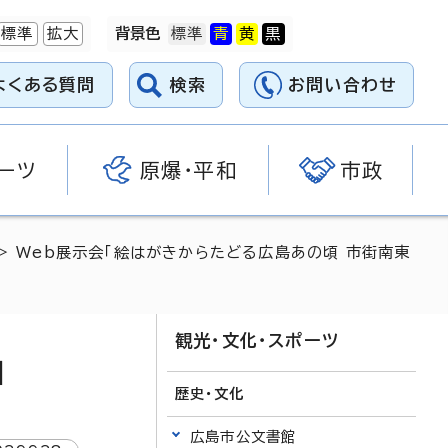
標準
拡大
背景色
よくある質問
検索
お問い合わせ
ーツ
原爆・平和
市政
> Web展示会「絵はがきからたどる広島あの頃 市街南東
観光・文化・スポーツ
」
歴史・文化
広島市公文書館