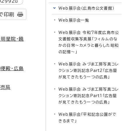
029928
Web展示会（広島市公文書館）
で印刷
Web展示会一覧
Web展示会 令和7年度広島市公
・明星院・饒
文書館収集写真展「フィルムのな
かの日常～カメラと暮らした昭和
の記憶～」
Web展示会 みづま工房写真コレ
御便殿・広島
クション寄託記念Part2「広告屋
が見てきたもう一つの広島」
専売局
Web展示会 みづま工房写真コレ
クション寄託記念Part1「広告屋
が見てきたもう一つの広島」
Web展示会「平和記念公園がで
きるまで」