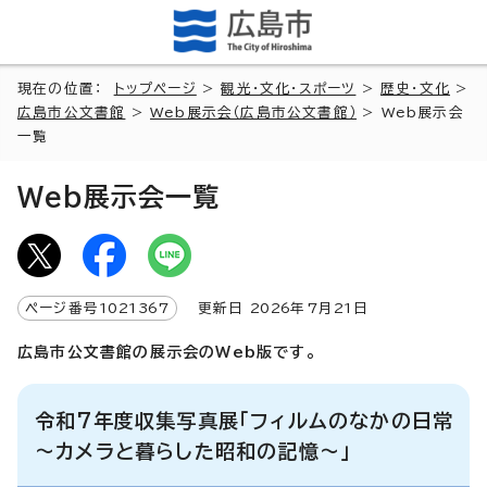
現在の位置：
トップページ
>
観光・文化・スポーツ
>
歴史・文化
>
広島市公文書館
>
Web展示会（広島市公文書館）
> Web展示会
一覧
Web展示会一覧
ページ番号
1021367
更新日
2026
年7月
21
日
広島市公文書館の展示会のWeb版です。
令和7年度収集写真展「フィルムのなかの日常
～カメラと暮らした昭和の記憶～」