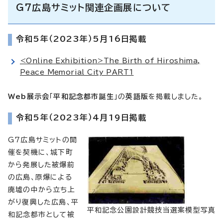
G7広島サミット関連企画展について
令和5年（2023年）5月16日掲載
<Online Exhibition>The Birth of Hiroshima,
Peace Memorial City PART1
Web展示会
「
平和記念都市誕生
」の
英語版
を掲載しました。
令和5年（2023年）4月19日掲載
G7広島サミットの開
催を契機に、城下町
から発展した被爆前
の広島、原爆による
廃墟の中から立ち上
がり復興した広島、平
平和記念公園設計競技当選案模型写真
和記念都市として被