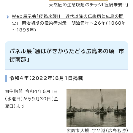
天然痘の注意喚起のチラシ「痘禍来襲!!」
Web展示会「疫禍来襲!! 近代以降の伝染病と広島の歴
史」 明治初期の伝染病対策 明治元年～26年(1868年
～1893年)
パネル展「絵はがきからたどる広島あの頃 市
街南部」
令和4年（2022年）8月1日掲載
開催期間：令和4年6月1日
（水曜日）から9月30日（金
曜日）まで
広島市大観 宇品港（広島名勝）