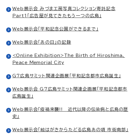
Web展示会 みづま工房写真コレクション寄託記念
Part1「広告屋が見てきたもう一つの広島」
Web展示会「平和記念公園ができるまで」
Web展示会「あの日」の記録
<Online Exhibition>The Birth of Hiroshima、
Peace Memorial City
G7広島サミット関連企画展「平和記念都市広島誕生」
Web展示会 G7広島サミット関連企画展「平和記念都市
広島誕生」
Web展示会「疫禍来襲!! 近代以降の伝染病と広島の歴
史」
Web展示会「絵はがきからたどる広島あの頃 市街南部」