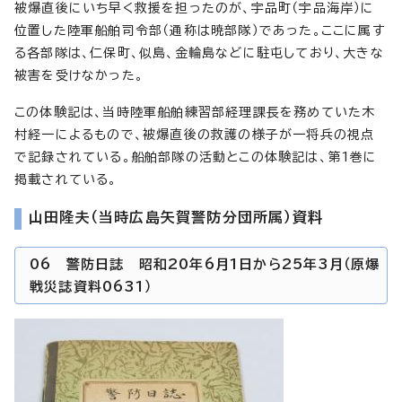
被爆直後にいち早く救援を担ったのが、宇品町（宇品海岸）に
位置した陸軍船舶司令部（通称は暁部隊）であった。ここに属す
る各部隊は、仁保町、似島、金輪島などに駐屯しており、大きな
被害を受けなかった。
この体験記は、当時陸軍船舶練習部経理課長を務めていた木
村経一によるもので、被爆直後の救護の様子が一将兵の視点
で記録されている。船舶部隊の活動とこの体験記は、第1巻に
掲載されている。
山田隆夫（当時広島矢賀警防分団所属）資料
06 警防日誌 昭和20年6月1日から25年3月（原爆
戦災誌資料0631）