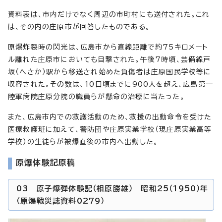
資料表は、市内だけでなく周辺の市町村にも送付された。これ
は、その内の庄原市が回答したものである。
原爆炸裂時の閃光は、広島市から直線距離で約75キロメート
ル離れた庄原市においても目撃された。午後7時頃、芸備線戸
坂（へさか）駅から移送され始めた負傷者は庄原国民学校等に
収容された。その数は、10日頃までに900人を超え、広島第一
陸軍病院庄原分院の職員らが懸命の治療に当たった。
また、広島市内での救護活動のため、救援の出動命令を受けた
医療救護班に加えて、警防団や庄原実業学校（現庄原実業高等
学校）の生徒らが被爆直後の市内へ出動した。
原爆体験記原稿
03 原子爆弾体験記（相原勝雄） 昭和25（1950）年
（原爆戦災誌資料0279）