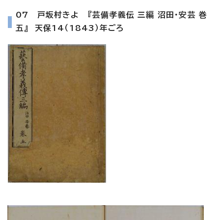
07 戸坂村きよ 『芸備孝義伝 三編 沼田・安芸 巻
五』 天保14（1843）年ごろ