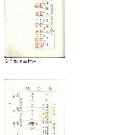
安芸郡温品村戸口