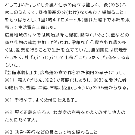
どして」いた。しかし介護と仕事の両立は難しく、「後(のち)ハ
家にのミありて、昼夜暑寒の分(わけ)なく糸ひき機織ること」
をもっぱらとし、1里（約4キロメートル）離れた城下で木綿を販
売して生活費を工面した。
広島地域の村々では明治以降も綿花、藺草(いぐさ)、藍などの
商品作物の栽培や加工が行われ、零細な自作農や小作農の多
くは、副業を行うことで生計を立てていた。農閑期には炭焼き
をしたり、杜氏(とうじ)として出稼ぎに行ったり、行商をする者
もいた。
『芸備孝義伝』は、広島藩の命で作られた領内の孝子(こうし、
※1）、義人(ぎじん、※2）で賞賜((しょうし、※3）を受けた者
の略伝で、初編、二編、三編、拾遺(しゅうい)の35冊からなる。
※1 孝行な子。よく父母に仕える子。
※2 堅く正義を守る人。わが身の利害をかえりみずに他人の
ために尽くす人。
※3 功労・善行などの賞として物を賜わること。