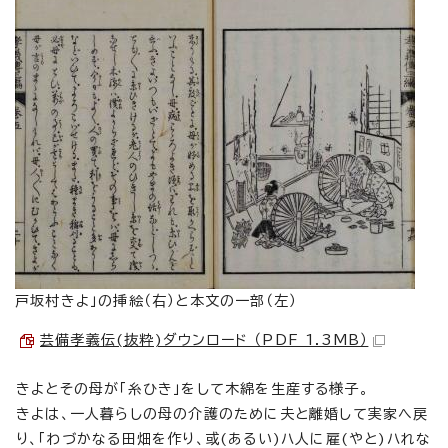
戸坂村きよ」の挿絵（右）と本文の一部（左）
芸備孝義伝(抜粋)ダウンロード （PDF 1.3MB）
きよとその母が「糸ひき」をして木綿を生産する様子。
きよは、一人暮らしの母の介護のために夫と離婚して実家へ戻
り、「わづかなる田畑を作り、或(あるい)ハ人に雇(やと)ハれな