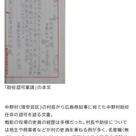
「助役認可稟請」の本文
中野村(現安芸区)の村長から広島県知事に宛てた中野村助役
任命の認可を諮る文書。
戦前の役場の吏員の経歴は多様だった。村長や助役について
は地主や商業者などが村の吏員を兼ねる例が多く、名誉職（無