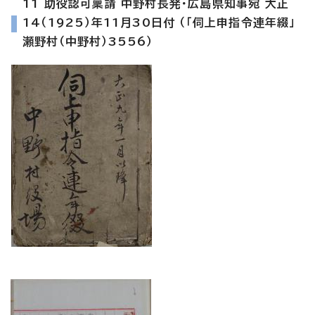
11 助役認可稟請 中野村長発・広島県知事宛 大正
14（1925）年11月30日付 （「伺上申指令連年綴」
瀬野村（中野村）3556）