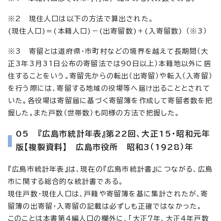
※2 現住人口は以下の方法で算出された。
(現住人口)＝(本籍人口)－(出寄留数)＋(入寄留数) （※3）
※3 寄留とは道府県・市町村などの境界を越えて長期間（大
正3年3月31日公布の寄留法では90日以上）本籍地以外に居
住することをいう。寄留先からの転出（出寄留）や転入（入寄留）
を行う際には、寄留する地域の役場等へ届け出ることとされて
いた。各役場は寄留届に基づく寄留簿を作成して寄留者数を把
握した。また戸数（世帯数）も同様の方法で把握した。
05 『広島市統計年表』第22回、大正15・昭和元年
版【複製資料】 広島市役所 昭和3（1928）年
『広島市統計年表』は、現在の『広島市統計書』につながる、広島
市に関する総合的な統計書である。
現住戸数・現住人口は、戸籍や寄留簿を基に集計されたが、寄
留簿の出寄留・入寄留の記載は必ずしも正確ではなかった。
このことは本書第4編人口の欄外に、「大正7年、大正4年戸数