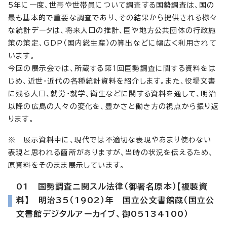
5年に一度、世帯や世帯員について調査する国勢調査は、国の
最も基本的で重要な調査であり、その結果から提供される様々
な統計データは、将来人口の推計、国や地方公共団体の行政施
策の策定、GDP（国内総生産）の算出などに幅広く利用されて
います。
今回の展示会では、所蔵する第1回国勢調査に関する資料をは
じめ、近世・近代の各種統計資料を紹介します。また、役場文書
に残る人口、就労・就学、衛生などに関する資料を通して、明治
以降の広島の人々の変化を、豊かさと働き方の視点から振り返
ります。
※ 展示資料中に、現代では不適切な表現やあまり使わない
表現と思われる箇所がありますが、当時の状況を伝えるため、
原資料をそのまま展示しています。
01 国勢調査ニ関スル法律（御署名原本）【複製資
料】 明治35（1902）年 国立公文書館蔵（国立公
文書館デジタルアーカイブ、御05134100）