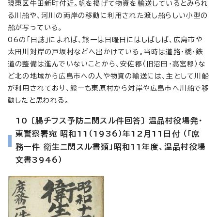
現東区牛田新町付近。帆を掲げて物資を輸送しているとみられ
る川船や、河川の両岸の移動に利用された渡し船らしい小型の
船が写っている。
06の「日誌」によれば、熊一は日曜日にはしばしば、広島市や
太田川対岸の戸坂村などへ出かけている。当時は道路・橋・鉄
道の整備は進んでいないことから、安佐郡（旧沼田・高宮郡）な
ど北の地域から広島市への人や物資の輸送には、主として川船
が利用されており、熊一も東原村から対岸や広島市へ川船で移
動したと思われる。
10 〔腸チフス予防ニ関スル件回答〕 温品村役場発・
東警察署宛 昭和11（1936）年12月11日付 （「庶
務一件 衛生ニ関スル書類」昭和11年度、温品村役場
文書3946）