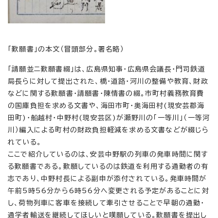
「歎願書」の本文（冒頭部分。署名略）
「請願並ニ歎願書綴」は、広島県知事・広島県会議長・門司鉄道
局長らに対して提出された、橋・道路・河川の整備や教育、財政
などに関する歎願書・請願書・陳情書の綴。市町村義務教育費
の国庫負担を求める文書や、海田市町・奥海田村(現安芸郡海
田町)・船越村・中野村(現安芸区)が瀬野川の「一等川」（一等河
川）編入による町村の財政負担軽減を求める文書などが綴じら
れている。
ここで紹介しているのは、安芸中野駅の列車の発車時間に関す
る歎願書である。歎願しているのは鉄道を利用する通勤者の有
志であり、中野村長による副申が添付されている。発車時間が
午前5時56分から6時56分へ変更される予定があることに対
し、荷物列車に客車を接続して牽引させることで早朝の通勤・
通学者輸送を継続してほしいと嘆願している。歎願書を提出し