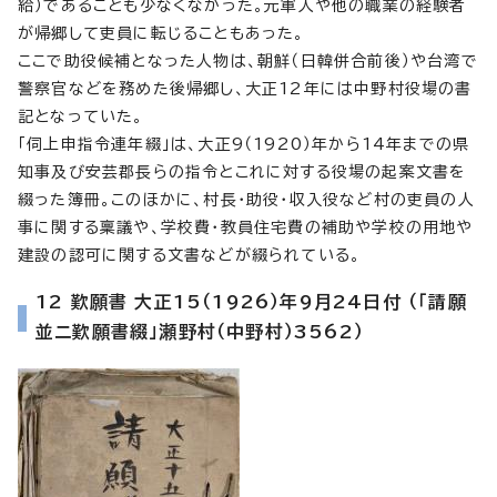
給）であることも少なくなかった。元軍人や他の職業の経験者
が帰郷して吏員に転じることもあった。
ここで助役候補となった人物は、朝鮮（日韓併合前後）や台湾で
警察官などを務めた後帰郷し、大正12年には中野村役場の書
記となっていた。
「伺上申指令連年綴」は、大正9（1920）年から14年までの県
知事及び安芸郡長らの指令とこれに対する役場の起案文書を
綴った簿冊。このほかに、村長・助役・収入役など村の吏員の人
事に関する稟議や、学校費・教員住宅費の補助や学校の用地や
建設の認可に関する文書などが綴られている。
12 歎願書 大正15（1926）年9月24日付 （「請願
並ニ歎願書綴」瀬野村（中野村）3562）