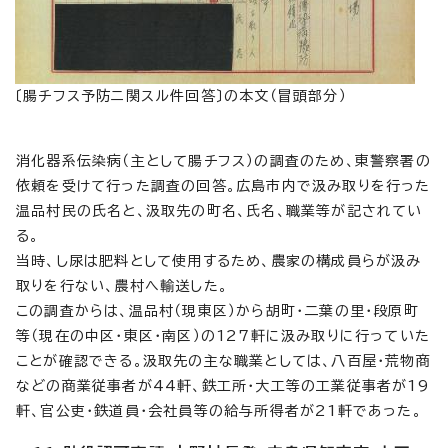
〔腸チフス予防ニ関スル件回答〕の本文（冒頭部分）
消化器系伝染病（主として腸チフス）の調査のため、東警察署の
依頼を受けて行った調査の回答。広島市内で汲み取りを行った
温品村民の氏名と、汲取先の町名、氏名、職業等が記されてい
る。
当時、し尿は肥料として使用するため、農家の構成員らが汲み
取りを行ない、農村へ輸送した。
この調査からは、温品村（現東区）から胡町・二葉の里・段原町
等（現在の中区・東区・南区）の127軒に汲み取りに行っていた
ことが確認できる。汲取先の主な職業としては、八百屋・荒物商
などの商業従事者が44軒、鉄工所・大工等の工業従事者が19
軒、官公吏・鉄道員・会社員等の給与所得者が21軒であった。