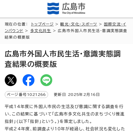
現在の位置：
トップページ
>
観光・文化・スポーツ
>
国際交流・イ
ンバウンド
>
多文化共生
> 広島市外国人市民生活・意識実態調査
結果の概要版
広島市外国人市民生活・意識実態調
査結果の概要版
ページ番号
1021266
更新日
2025
年2月
16
日
平成14年度に外国人市民の生活及び意識に関する調査を行
い、この結果に基づいて「広島市多文化共生のまちづくり推進
指針」(以下「指針」という。)を策定しました。
平成24年度、前調査より10年が経過し、社会状況も変化した