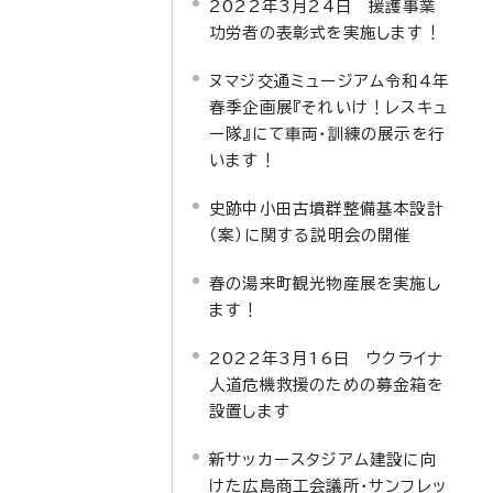
2022年3月24日 援護事業
功労者の表彰式を実施します！
ヌマジ交通ミュージアム令和4年
春季企画展『それいけ！レスキュ
ー隊』にて車両・訓練の展示を行
います！
史跡中小田古墳群整備基本設計
（案）に関する説明会の開催
春の湯来町観光物産展を実施し
ます！
2022年3月16日 ウクライナ
人道危機救援のための募金箱を
設置します
新サッカースタジアム建設に向
けた広島商工会議所・サンフレッ