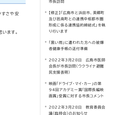
市長訪問
【修正】「広島市と浜田市、美郷町
やすさや安
及び邑南町との連携中枢都市圏
形成に係る連携協約締結式」を執
り行います
思います。
「黒い雨」に遭われた方への被爆
者健康手帳の送付準備
2022年3月28日 広島市医師
会長が市長訪問（ウクライナ避難
民支援表明）
映画「ドライブ・マイ・カー」の第
94回アカデミー賞「国際長編映
画賞」受賞に対する市長コメント
2022年3月28日 教育委員会
議（臨時会）のお知らせ