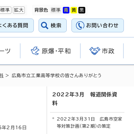
標準
拡大
背景色
よくある質問
検索
お問い合わせ
ーツ
原爆・平和
市政
料
> 広島市立工業高等学校の皆さんありがとう
2022年3月 報道関係資
料
2022年3月31日 広島市空家
等対策計画（第2期）の策定
5
年2月
16
日