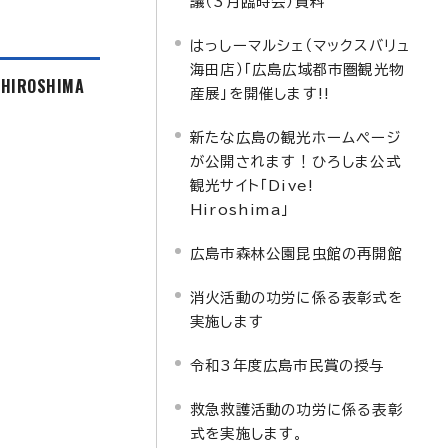
議（3月臨時会）資料
はっしーマルシェ（マックスバリュ
海田店）「広島広域都市圏観光物
f HIROSHIMA
産展」を開催します!!
新たな広島の観光ホームページ
が公開されます！ひろしま公式
観光サイト「Dive!
Hiroshima」
広島市森林公園昆虫館の再開館
消火活動の功労に係る表彰式を
実施します
令和3年度広島市民賞の授与
救急救護活動の功労に係る表彰
式を実施します。