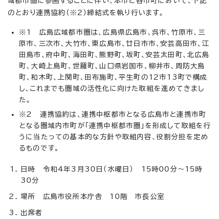
域都市圏に参画することに伴い、本市と各市町において、下記
のとおり連携協約（※2）締結式を執り行います。
※1 広島広域都市圏は、広島県広島市、呉市、竹原市、三
原市、三次市、大竹市、東広島市、廿日市市、安芸高田市、江
田島市、府中町、海田町、熊野町、坂町、安芸太田町、北広島
町、大崎上島町、世羅町、山口県岩国市、柳井市、周防大島
町、和木町、上関町、田布施町、平生町の12市13町で構成
し、これまでも圏域の活性化に向けた取組を進めてきまし
た。
※2 連携協約は、連携中枢都市となる広島市と連携市町
となる圏域内市町が「連携中枢都市圏」を形成して取組を行
うに当たっての基本的な方針や取組内容、役割分担を定め
るものです。
日時 令和4年3月30日（水曜日） 15時00分〜15時
30分
場所 広島市役所本庁舎 10階 市長公室
出席者