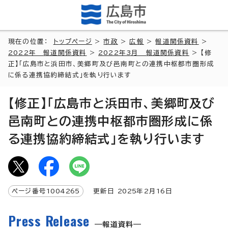
現在の位置：
トップページ
>
市政
>
広報
>
報道関係資料
>
2022年 報道関係資料
>
2022年3月 報道関係資料
> 【修
正】「広島市と浜田市、美郷町及び邑南町との連携中枢都市圏形成
に係る連携協約締結式」を執り行います
【修正】「広島市と浜田市、美郷町及び
邑南町との連携中枢都市圏形成に係
る連携協約締結式」を執り行います
ページ番号
1004265
更新日
2025
年2月
16
日
Press Release
報道資料