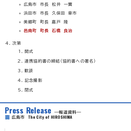
広島市 市長 松井 一實
浜田市 市長 久保田 章市
美郷町 町長 嘉戸 隆
邑南町 町長 石橋 良治
次第
開式
連携協約書の締結（協約書への署名）
歓談
記念撮影
閉式
Press Release
報道資料
The City of HIROSHIMA
広島市