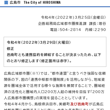
The City of HIROSHIMA
広島市
令和4年(2022年)3月25日（金曜日）
企画総務局広域都市圏推進課 課長：増谷
電話：504-2814 内線：2290
令和4年（2022年）3月29日（火曜日）
修正
邑南町とも連携協約を締結することが決まったため、以下
のとおり修正します（修正箇所は赤字）。
広島広域都市圏（※1）では、“都市連盟”と言うべき強固な信頼
関係の下、国の「連携中枢都市圏制度」を活用しながら、地域資
源を圏域全体で活用する様々な施策を展開することで、圏域経
済の活性化と圏域内人口200万人超の維持を目指す「200万
人広島都市圏構想」の実現を図ることとしています。
令和4年4月から、島根県浜田市、美郷町
及び邑南町
が広島広