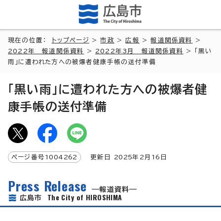
現在の位置：
トップページ
>
市政
>
広報
>
報道関係資料
>
2022年 報道関係資料
>
2022年3月 報道関係資料
> 「黒い
雨」に遭われた方への被爆者健康手帳の送付準備
「黒い雨」に遭われた方への被爆者健
康手帳の送付準備
ページ番号
1004262
更新日
2025
年2月
16
日
Press Release
報道資料
The City of HIROSHIMA
広島市