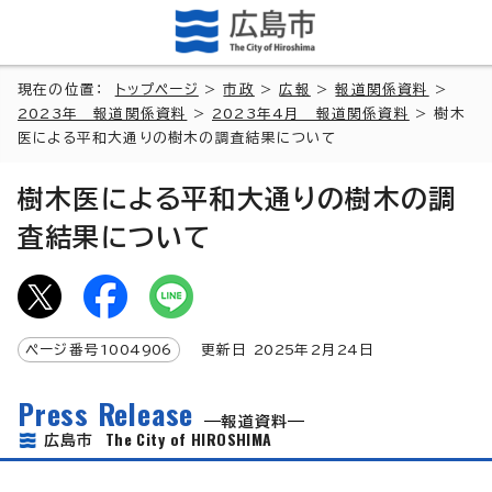
現在の位置：
トップページ
>
市政
>
広報
>
報道関係資料
>
2023年 報道関係資料
>
2023年4月 報道関係資料
> 樹木
医による平和大通りの樹木の調査結果について
樹木医による平和大通りの樹木の調
査結果について
ページ番号
1004906
更新日
2025
年2月
24
日
Press Release
報道資料
The City of HIROSHIMA
広島市