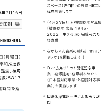
スペース（佐伯区）の設置・運営団
体を募集します
5
年2月
16
日
（4月27日訂正）被爆樹木写真集
で印刷
「被爆樹木 広島 1945-
2022 生きる」の 完成報告及
f HIROSHIMA
び寄贈
なかちゃん音楽の輪「花 音inシ
日（月曜日）
ャレオ」を開催します！
平和推進課
「G7広島サミット開催記念事
、難波、榎崎
業 被爆建物・被爆樹木めぐり
内線：5817
（日本語対応事業・外国語対応事
業）」を実施します
館時間を延
国際体操連盟一行による市長訪
問