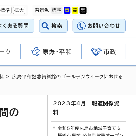
標準
拡大
背景色
よくある質問
検索
お問い合わせ
ーツ
原爆・平和
市政
料
> 広島平和記念資料館のゴールデンウィークにおける
2023年4月 報道関係資
間の
料
令和5年度広島市地域子育て支
援拠点事業 公募型常設オープン