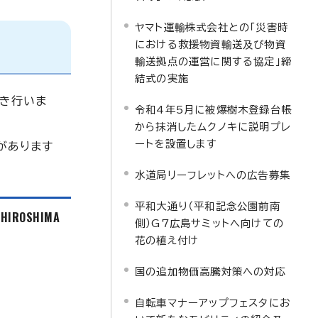
ヤマト運輸株式会社との「災害時
における救援物資輸送及び物資
輸送拠点の運営に関する協定」締
結式の実施
き行いま
令和4年5月に被爆樹木登録台帳
から抹消したムクノキに説明プレ
ートを設置します
があります
。
水道局リーフレットへの広告募集
平和大通り（平和記念公園前南
f HIROSHIMA
側）G7広島サミットへ向けての
花の植え付け
国の追加物価高騰対策への対応
自転車マナーアップフェスタにお