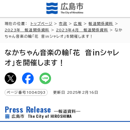
現在の位置：
トップページ
>
市政
>
広報
>
報道関係資料
>
2023年 報道関係資料
>
2023年4月 報道関係資料
> なか
ちゃん音楽の輪「花 音inシャレオ」を開催します！
なかちゃん音楽の輪「花 音inシャレ
オ」を開催します！
ページ番号
1004893
更新日
2025
年2月
16
日
Press Release
報道資料
The City of HIROSHIMA
広島市