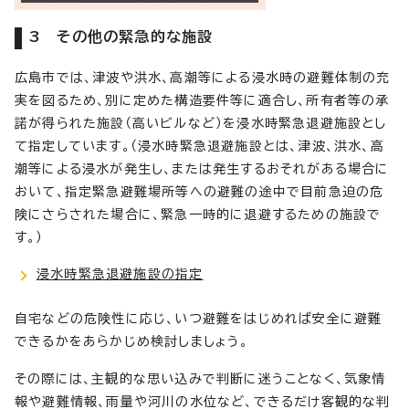
3 その他の緊急的な施設
広島市では、津波や洪水、高潮等による浸水時の避難体制の充
実を図るため、別に定めた構造要件等に適合し、所有者等の承
諾が得られた施設（高いビルなど）を浸水時緊急退避施設とし
て指定しています。（浸水時緊急退避施設とは、津波、洪水、高
潮等による浸水が発生し、または発生するおそれがある場合に
おいて、指定緊急避難場所等への避難の途中で目前急迫の危
険にさらされた場合に、緊急一時的に退避するための施設で
す。）
浸水時緊急退避施設の指定
自宅などの危険性に応じ、いつ避難をはじめれば安全に避難
できるかをあらかじめ検討しましょう。
その際には、主観的な思い込みで判断に迷うことなく、気象情
報や避難情報、雨量や河川の水位など、できるだけ客観的な判