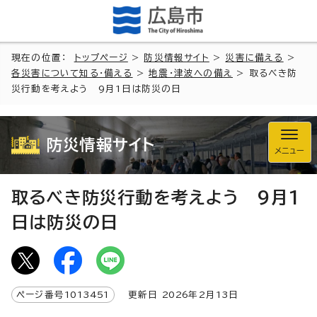
現在の位置：
トップページ
>
防災情報サイト
>
災害に備える
>
各災害について知る・備える
>
地震・津波への備え
> 取るべき防
災行動を考えよう 9月1日は防災の日
防災情報サイト
メニュー
取るべき防災行動を考えよう 9月1
日は防災の日
ページ番号
1013451
更新日
2026
年2月
13
日