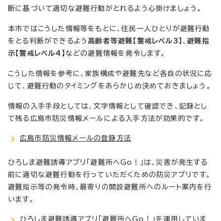
断に基づいて適切な避難行動がとれるよう心掛けましょう。
本市ではこうした情報等をもとに、住民一人ひとりが避難行動
をとる判断ができるよう
高齢者等避難【警戒レベル3】
、
避難指
示【警戒レベル4】
などの避難情報を発令します。
こうした情報を参考に、家族構成や避難先など各自の状況に応
じて、避難行動のタイミングをあらかじめ決めておきましょう。
情報の入手手段としては、文字情報として確認でき、記録とし
て残る広島市防災情報メールによる入手方法が効果的です。
広島市防災情報メールの登録方法
ひろしま避難誘導アプリ「避難所へGo！」は、災害が発生する
前に適切な避難行動を行っていただくための防災アプリです。
避難指示等の発令時、最寄りの開設避難所へのルート案内を行
います。
ひろしま避難誘導アプリ「避難所へGo！」を運用していま