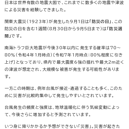
日本は世界有数の地震大国で、これまでに数多くの地震や津波
による災害を経験してきました。
関東大震災（1923年）が発生した9月1日は
「防災の日」
、この
防災の日を含む1週間（8月30日から9月5日まで）は
「防災週
間」
です。
南海トラフ巨大地震が今後30年以内に発生する確率は70～
80％（令和4年1月時点）〔令和7年1月時点：80％程度に引き
上げ〕となっており、県内で最大震度6強の揺れや最大2m近く
の津波が想定され、大規模な被害が発生する可能性がありま
す。
一方この時期は、例年台風が接近・通過することも多く、このた
めに災害が比較的集中して発生しやすいとされています。
台風発生の頻度と強度は、地球温暖化に伴う気候変動によっ
て、今後さらに増加すると予測されています。
いつ身に降りかかるか予想ができない「災害」。災害が起きた