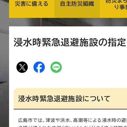
防災ま
災害に備える
自主防災組織
り事
浸水時緊急退避施設の指定
浸水時緊急退避施設について
広島市では、津波や洪水、高潮等による浸水時の避