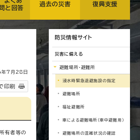
 よくあ
過去の災害
復興支援
問と回答
防災情報サイト
災害に備える
避難場所・避難所
6
年7月
28
日
浸水時緊急退避施設の指定
で印刷
避難場所
福祉避難所
車による避難場所（車中避難用）
、所有者等の
避難場所の混雑状況の確認