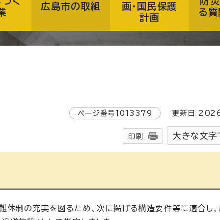
ちづく
防災
広島市の取組
画・国民保護
業
る質
計画
ページ番号
1013379
更新日
202
大きな文字
印刷
難体制の充実を図るため、次に掲げる構造要件等に適合し