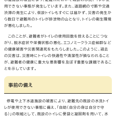
用できない事態が発生しています。また、道路網の寸断や交通
渋滞の発生により、仮設トイレもすぐには届かず、災害の発生か
ら数日で避難所のトイレが排泄物の山となり、トイレの衛生環境
が悪化しました。
このことが、避難者がトイレの使用回数を控えることにつな
がり、脱水症状や栄養状態の悪化、エコノミークラス症候群など
の健康被害や災害関連死をもたらしました。このように、過去
の災害は、災害時にトイレの快適性や清潔性が損なわれること
が、避難者の健康に重大な悪影響を及ぼす重要な課題であるこ
とを示しています。
事前の備え
停電や上下水道施設の被害により、避難先の既設の水洗トイ
レが使用できない事態に備え、「自助（自分の身は自分で守
る）」の取組として、既設のトイレに便袋と凝固剤を用いて、水