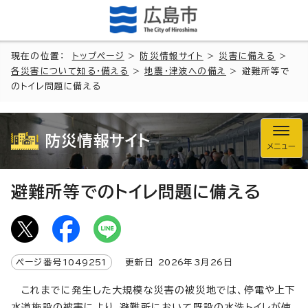
現在の位置：
トップページ
>
防災情報サイト
>
災害に備える
>
各災害について知る・備える
>
地震・津波への備え
> 避難所等で
のトイレ問題に備える
防災情報サイト
メニュー
避難所等でのトイレ問題に備える
ページ番号
1049251
更新日
2026
年3月
26
日
これまでに発生した大規模な災害の被災地では、停電や上下
水道施設の被害により、避難所において既設の水洗トイレが使