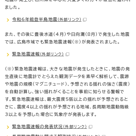
ました。
令和6年能登半島地震
（外部リンク）
また、その後に豊後水道（4月）や日向灘（8月）で発生した地震
では、広島市域でも緊急地震速報（※）が発表されました。
緊急地震速報
（外部リンク）
（※）緊急地震速報は、大きな地震が発生したときに、地震の発
生直後に地震計でとらえた観測データを素早く解析して、震源
や地震の規模（マグニチュード）、予想される揺れの強さ（震度）
を自動計算し、強い揺れがくることを事前に知らせる警報で
す。緊急地震速報は、最大震度5弱以上の揺れが予想されると
きに、震度4以上の揺れが予想される地域、長周期地震動階級
3以上を予想した場合に気象庁が発表します。
緊急地震速報の発表状況
（外部リンク）