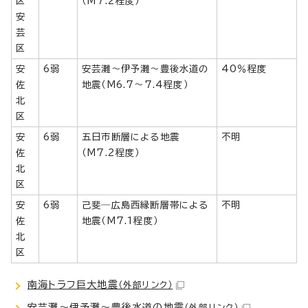
区
（M7.2程度）
安
芸
区
安
6弱
安芸灘～伊予灘～豊後水道の
40％程度
佐
地震（M6.7～7.4程度）
北
区
安
6弱
五日市断層による地震
不明
佐
（M7.2程度）
北
区
安
6弱
己斐―広島西縁断層帯による
不明
佐
地震（M7.1程度）
北
区
南海トラフ巨大地震
（外部リンク）
安芸灘～伊予灘～豊後水道の地震
（外部リンク）