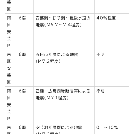
芸
区
南
6弱
安芸灘～伊予灘～豊後水道の
40％程度
区
地震（M6.7～7.4程度）
安
芸
区
南
6弱
五日市断層による地震
不明
区
（M7.2程度）
安
芸
区
南
6弱
己斐―広島西縁断層帯による
不明
区
地震（M7.1程度）
安
芸
区
南
6弱
安芸灘断層群による地震
0.1～10％