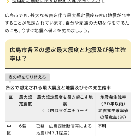
長周期地震動に関する観測状況
（外部リンク）
広島市でも、甚大な被害を伴う最大想定震度6強の地震が発生
することが想定されています。自分や家族の大切な命を守るた
めにも、今すぐ地震へ備えを始めましょう。
広島市各区の想定最大震度と地震及び発生確
率は？
表の幅を切り替える
各区で想定される最大震度と地震及びその発生確率
区
最大想
最大想定震度を引き起こす地
地震発生確率
定震度
震
（30年以内）
（ ）内はマグニチュード
地震発生確率値
の留意点（※）
中
6強
己斐―広島西縁断層帯による
不明
区
地震（M7.1程度）