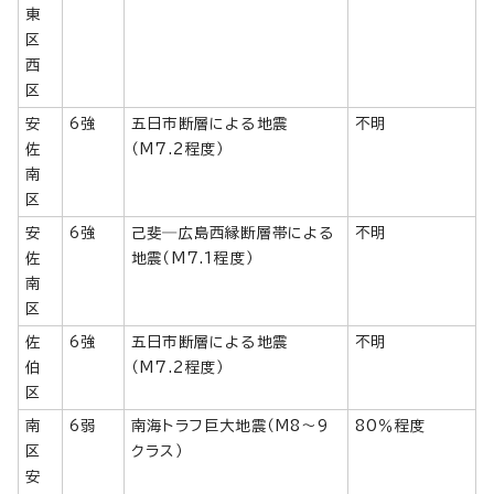
東
区
西
区
安
6強
五日市断層による地震
不明
佐
（M7.2程度）
南
区
安
6強
己斐―広島西縁断層帯による
不明
佐
地震（M7.1程度）
南
区
佐
6強
五日市断層による地震
不明
伯
（M7.2程度）
区
南
6弱
南海トラフ巨大地震（M8～9
80％程度
区
クラス）
安