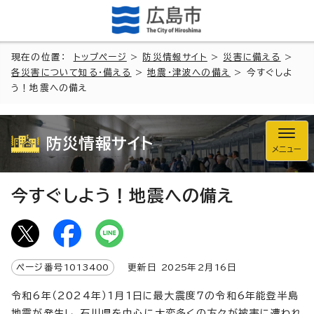
現在の位置：
トップページ
>
防災情報サイト
>
災害に備える
>
各災害について知る・備える
>
地震・津波への備え
> 今すぐしよ
う！地震への備え
防災情報サイト
メニュー
今すぐしよう！地震への備え
ページ番号
1013400
更新日
2025
年2月
16
日
令和6年（2024年）1月1日に最大震度7の令和6年能登半島
地震が発生し、石川県を中心に大変多くの方々が被害に遭われ