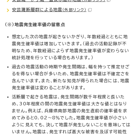
安芸灘断層群による地震
（外部リンク）
（※）地震発生確率値の留意点
想定した次の地震が起きないかぎり、年数経過とともに地
震発生確率値は増加していきます。（過去の活動記録が不
明なため、年数経過によらず地震発生確率値が変わらない
統計処理を行っている場合もあります。）
過去の地震活動の時期や発生間隔は、幅を持って推定せざ
るを得ない場合が多いため、地震発生確率値は不確定さを
含んでいます。また、新たな知見が得られた場合には、地震
発生確率値は変わることがあります。
活断層で起きる地震は、発生間隔が数千年程度と長いた
め、30年程度の間の地震発生確率値は大きな値とはなり
ません。例えば、兵庫県南部地震の発生直前の確率値を求
めてみると0．02〜8％でした。地震発生確率値が小さい
ように見えても、決して地震が発生しないことを意味しては
いません。地震は、発生すれば甚大な被害を及ぼす可能性