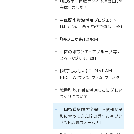
「広島市中区版ラジオ体操動画」が
完成しました！
中区歴史資源活用プロジェクト
「ほうじゃ！西国街道で遊ぼうや」
「躾の三か条」の取組
中区のボランティアグループ等に
よる「花づくり活動」
【終了しました】FUN×FAM
FESTA（ファン ファム フェスタ）
紙屋町地下街を活用したにぎわい
づくりについて
西国街道謎解き宝探し～殿様が令
和にやってきた⁉の巻～お宝プレ
ゼント応募フォーム入口