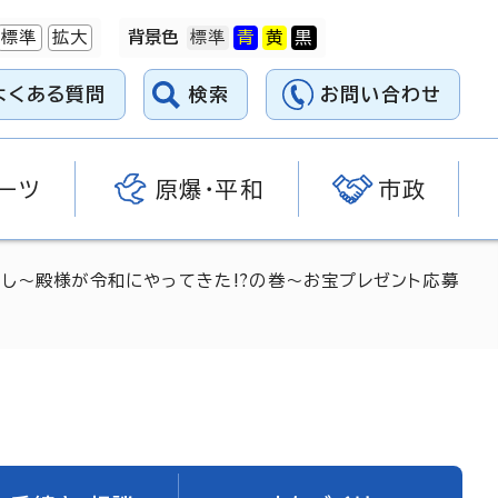
標準
拡大
背景色
よくある質問
検索
お問い合わせ
ーツ
原爆・平和
市政
探し～殿様が令和にやってきた⁉の巻～お宝プレゼント応募