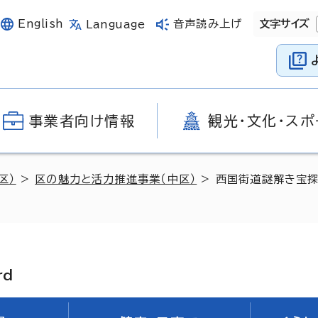
English
音声読み上げ
文字サイズ
Language
事業者向け情報
観光・文化・スポ
区）
>
区の魅力と活力推進事業（中区）
> 西国街道謎解き宝
rd