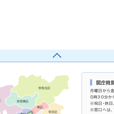
開庁時
月曜日から
8時30分か
※祝日・休日
※窓口へは、