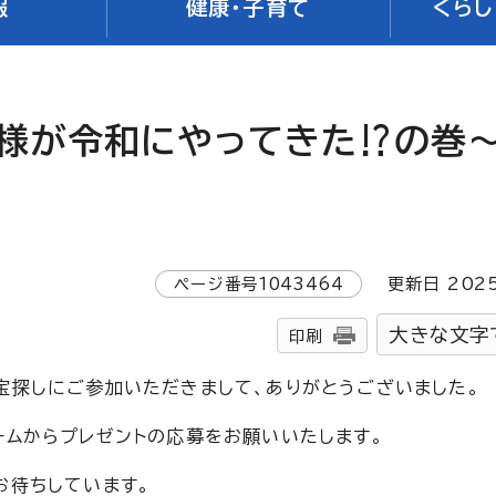
報
健康・子育て
くらし
様が令和にやってきた⁉の巻
口
ページ番号
1043464
更新日
202
大きな文字
印刷
宝探しにご参加いただきまして、ありがとうございました。
ームからプレゼントの応募をお願いいたします。
お待ちしています。