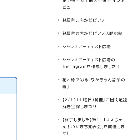
花野選手＆早間美空選手 インタ
ビュー
紙屋町まちかどピアノ
紙屋町まちかどピアノ活動記録
シャレオアーティスト広場
シャレオアーティスト広場の
Instagramを作成しました！
花と緑で彩る「なかちゃん音楽の
輪」
【2/14（土曜日）開催】西国街道謎
解き宝探しまつり
【終了しました】第1回「ええじゃ
ん！わがまち発表会」を開催しま
す!