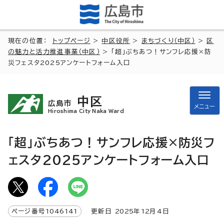
現在の位置：
トップページ
>
中区役所
>
まちづくり（中区）
>
区
の魅力と活力推進事業（中区）
> 「超」ぶちあつ！サンフレ応援×防
災フェスタ2025アンケートフォーム入口
中区
広島市
メニュー
Hiroshima City Naka Ward
「超」ぶちあつ！サンフレ応援×防災フ
ェスタ2025アンケートフォーム入口
ページ番号
1046141
更新日
2025
年
12
月4日