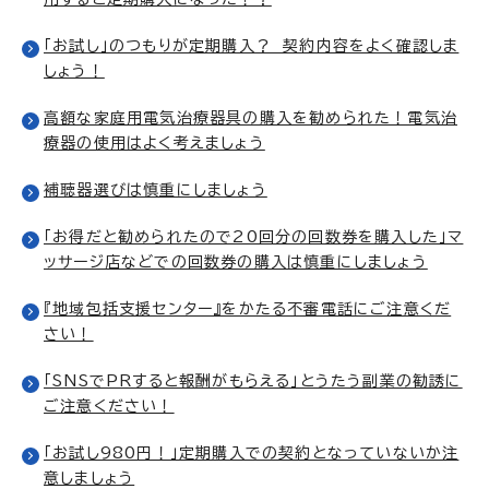
「お試し」のつもりが定期購入？ 契約内容をよく確認しま
しょう！
高額な家庭用電気治療器具の購入を勧められた！電気治
療器の使用はよく考えましょう
補聴器選びは慎重にしましょう
「お得だと勧められたので20回分の回数券を購入した」マ
ッサージ店などでの回数券の購入は慎重にしましょう
『地域包括支援センター』をかたる不審電話にご注意くだ
さい！
「SNSでPRすると報酬がもらえる」とうたう副業の勧誘に
ご注意ください！
「お試し980円！」定期購入での契約となっていないか注
意しましょう