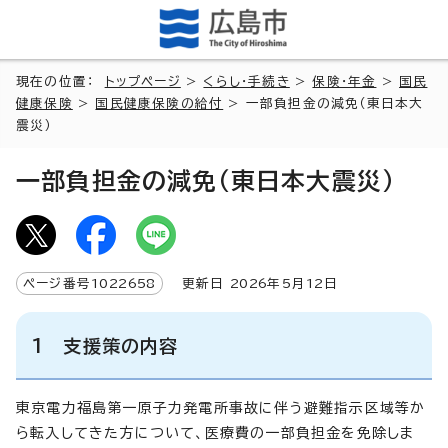
現在の位置：
トップページ
>
くらし・手続き
>
保険・年金
>
国民
健康保険
>
国民健康保険の給付
> 一部負担金の減免（東日本大
震災）
一部負担金の減免（東日本大震災）
ページ番号
1022658
更新日
2026
年5月
12
日
1 支援策の内容
東京電力福島第一原子力発電所事故に伴う避難指示区域等か
ら転入してきた方について、医療費の一部負担金を免除しま