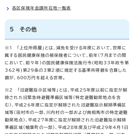
各区保険年金課所在地一覧表
5 その他
※1 「上位所得層」とは、減免を受ける年度において、世帯に
属する国民健康保険の被保険者について、前年（7月までの間
において、前々年）の国民健康保険法施行令(昭和33年政令第
362号)第29条の3第2項に規定する基準所得額を合算した
額が、600万円を超える世帯。
※2 「旧避難指示区域等」とは、平成25年度以前に指定が解
除された旧緊急時避難準備区域等（特定避難勧奨地点を含
む）、平成26年度に指定が解除された旧避難指示解除準備区
域等（田村市の一部、川内村の一部および南相馬市の特定避難
勧奨地点）、平成27年度に指定が解除された旧避難指示解除
準備区域（楢葉町の一部）、平成28年度及び平成29年4月1日