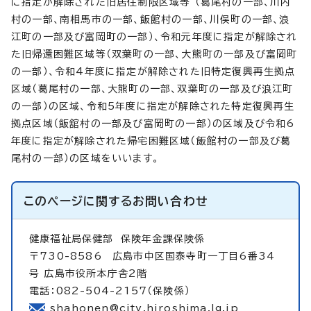
に指定が解除された旧居住制限区域等 （葛尾村の一部、川内
村の一部、南相馬市の一部、飯館村の一部、川俣町の一部、浪
江町の一部及び富岡町の一部）、令和元年度に指定が解除され
た旧帰還困難区域等（双葉町の一部、大熊町の一部及び富岡町
の一部）、令和4年度に指定が解除された旧特定復興再生拠点
区域（葛尾村の一部、大熊町の一部、双葉町の一部及び浪江町
の一部）の区域、令和5年度に指定が解除された特定復興再生
拠点区域（飯舘村の一部及び富岡町の一部）の区域及び令和6
年度に指定が解除された帰宅困難区域（飯館村の一部及び葛
尾村の一部）の区域をいいます。
このページに関する
お問い合わせ
健康福祉局保健部
保険年金課保険係
〒730-8586 広島市中区国泰寺町一丁目6番34
号 広島市役所本庁舎2階
電話：082-504-2157（保険係）
shahonen@city.hiroshima.lg.jp