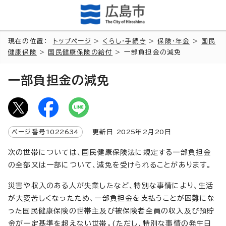
現在の位置：
トップページ
>
くらし・手続き
>
保険・年金
>
国民
健康保険
>
国民健康保険の給付
> 一部負担金の減免
一部負担金の減免
ページ番号
1022634
更新日
2025
年2月
20
日
次の世帯については、国民健康保険法に規定する一部負担金
の全部又は一部について、減免を受けられることがあります。
災害や収入のある人が失業したなど、特別な事情により、生活
が大変苦しくなったため、一部負担金を支払うことが困難にな
った国民健康保険の世帯主及び被保険者全員の収入及び預貯
金が一定基準を超えない世帯。(ただし、特別な事情の発生日