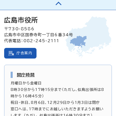
広島市役所
〒730-8586
広島市中区国泰寺町一丁目6番34号
代表電話：082-245-2111
庁舎案内
開庁時間
月曜日から金曜日
8時30分から17時15分まで（ただし、似島出張所は8
時から16時45分）
祝日・休日、8月6日、12月29日から1月3日は閉庁
窓口へは、17時までにお越しいただきますようお願い
します。（ただし、似島出張所は16時30分まで）