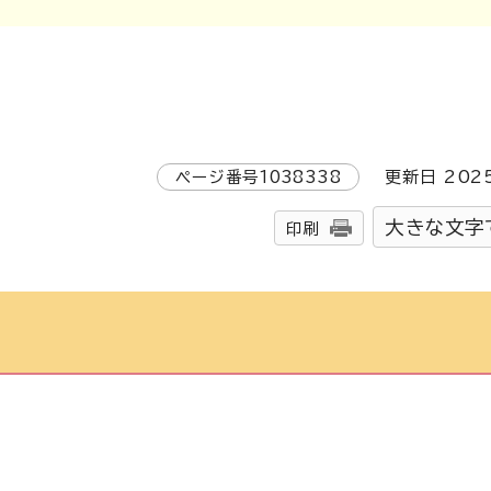
ページ番号
1038338
更新日
202
大きな文字
印刷