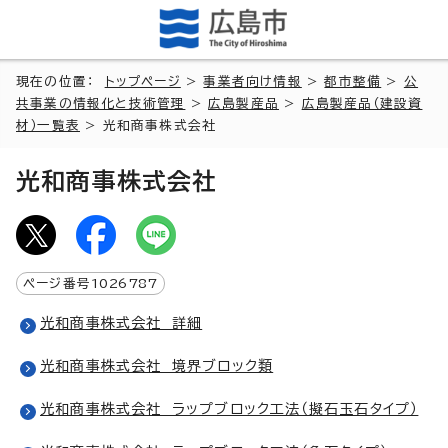
現在の位置：
トップページ
>
事業者向け情報
>
都市整備
>
公
共事業の情報化と技術管理
>
広島製産品
>
広島製産品（建設資
材）一覧表
> 光和商事株式会社
光和商事株式会社
ページ番号
1026787
光和商事株式会社 詳細
光和商事株式会社 境界ブロック類
光和商事株式会社 ラップブロック工法（擬石玉石タイプ）