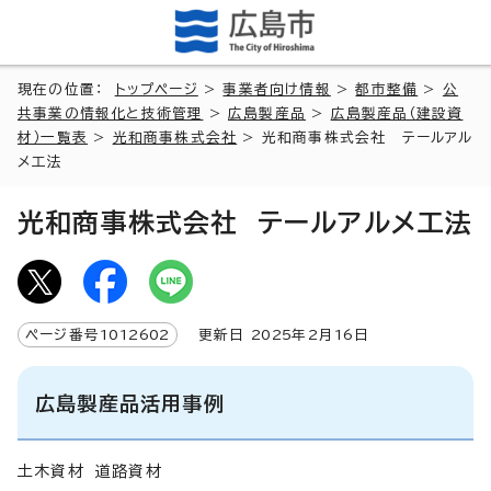
現在の位置：
トップページ
>
事業者向け情報
>
都市整備
>
公
共事業の情報化と技術管理
>
広島製産品
>
広島製産品（建設資
材）一覧表
>
光和商事株式会社
> 光和商事株式会社 テールアル
メ工法
光和商事株式会社 テールアルメ工法
ページ番号
1012602
更新日
2025
年2月
16
日
広島製産品活用事例
土木資材 道路資材