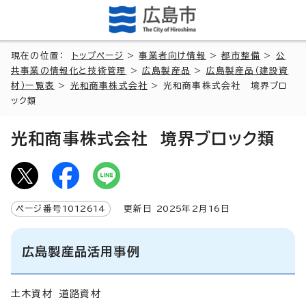
現在の位置：
トップページ
>
事業者向け情報
>
都市整備
>
公
共事業の情報化と技術管理
>
広島製産品
>
広島製産品（建設資
材）一覧表
>
光和商事株式会社
> 光和商事株式会社 境界ブロ
ック類
光和商事株式会社 境界ブロック類
ページ番号
1012614
更新日
2025
年2月
16
日
広島製産品活用事例
土木資材 道路資材