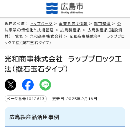
現在の位置：
トップページ
>
事業者向け情報
>
都市整備
>
公
共事業の情報化と技術管理
>
広島製産品
>
広島製産品（建設資
材）一覧表
>
光和商事株式会社
> 光和商事株式会社 ラップブロ
ック工法（擬石玉石タイプ）
光和商事株式会社 ラップブロック工
法（擬石玉石タイプ）
ページ番号
1012613
更新日
2025
年2月
16
日
広島製産品活用事例