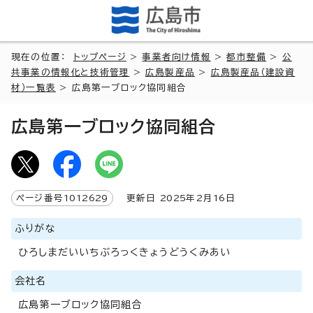
現在の位置：
トップページ
>
事業者向け情報
>
都市整備
>
公
共事業の情報化と技術管理
>
広島製産品
>
広島製産品（建設資
材）一覧表
> 広島第一ブロック協同組合
広島第一ブロック協同組合
ページ番号
1012629
更新日
2025
年2月
16
日
ふりがな
ひろしまだいいちぶろっくきょうどうくみあい
会社名
広島第一ブロック協同組合